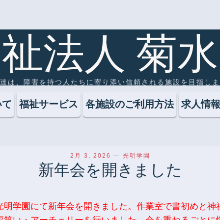
コ
祉法人 菊
ン
テ
ン
達は、障害を持つ人たちに寄り添い信頼される施設を目指しま
ツ
へ
いて
福祉サービス
各施設のご利用方法
求人情
ス
キ
ッ
プ
2月 3, 2026
—
光明学園
新年会を開きました
光明学園にて新年会を開きました。作業室で書初めと神