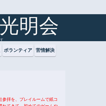
水光明会
す
報
ボランティア
苦情解決
社参拝を、プレイルームで紙コ